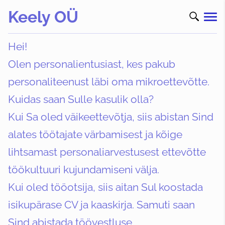
Keely OÜ
Hei!
Olen personalientusiast, kes pakub
personaliteenust läbi oma mikroettevõtte.
Kuidas saan Sulle kasulik olla?
Kui Sa oled väikeettevõtja, siis abistan Sind
alates töötajate värbamisest ja kõige
lihtsamast personaliarvestusest ettevõtte
töökultuuri kujundamiseni välja.
Kui oled tööotsija, siis aitan Sul koostada
isikupärase CV ja kaaskirja. Samuti saan
Sind abistada töövestluse