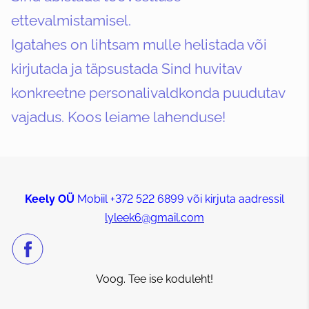
ettevalmistamisel.
Igatahes on lihtsam mulle helistada või
kirjutada ja täpsustada Sind huvitav
konkreetne personalivaldkonda puudutav
vajadus. Koos leiame lahenduse!
Keely OÜ
Mobiil +372 522 6899 või kirjuta aadressil
lyleek6@gmail.com
Voog. Tee ise koduleht!